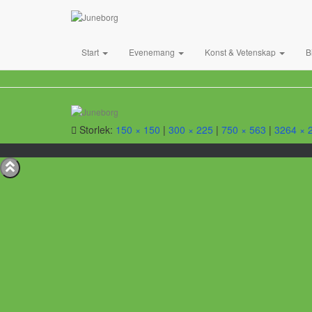
Start
Evenemang
Konst & Vetenskap
B
Storlek:
150 × 150
|
300 × 225
|
750 × 563
|
3264 × 