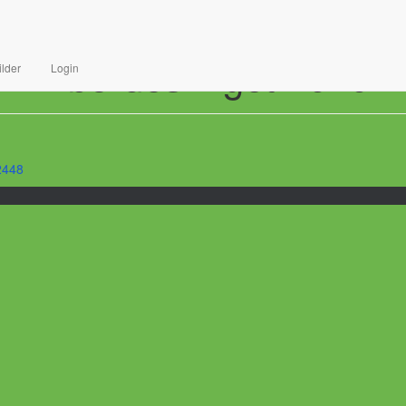
Inbördeskriget 2010
ilder
Login
2448