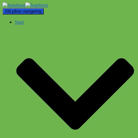
Slå på/av navigering
Start