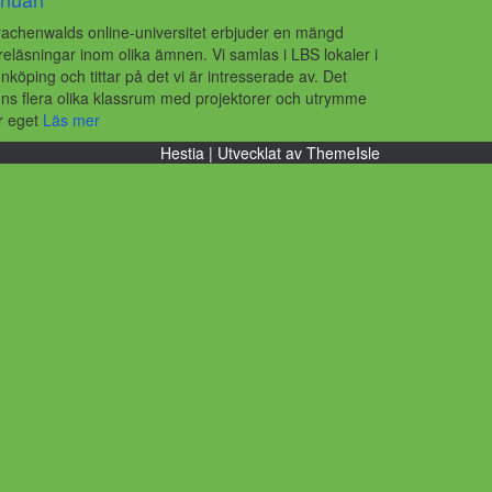
achenwalds online-universitet erbjuder en mängd
reläsningar inom olika ämnen. Vi samlas i LBS lokaler i
nköping och tittar på det vi är intresserade av. Det
nns flera olika klassrum med projektorer och utrymme
r eget
Läs mer
Hestia | Utvecklat av
ThemeIsle