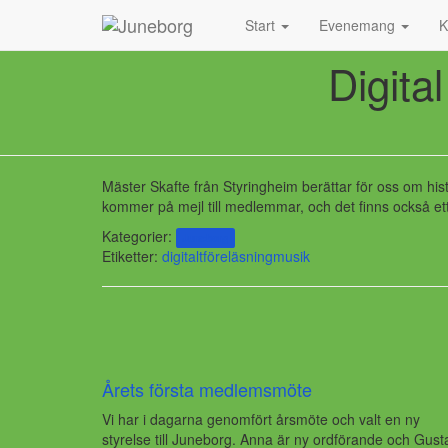
Start
Evenemang
K
Digita
Mäster Skafte från Styringheim berättar för oss om hi
kommer på mejl till medlemmar, och det finns också et
Kategorier:
Juneborg
Etiketter:
digitalt
föreläsning
musik
Årets första medlemsmöte
Vi har i dagarna genomfört årsmöte och valt en ny
styrelse till Juneborg. Anna är ny ordförande och Gust