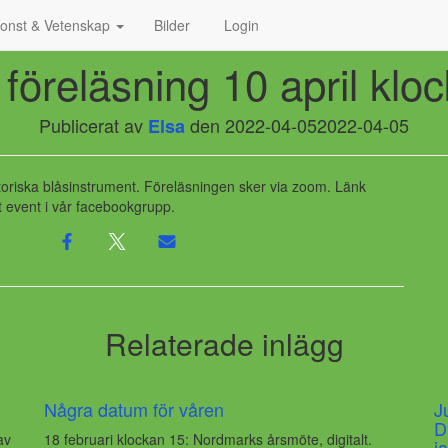
onst & Vetenskap
Bilder
Login
l föreläsning 10 april klo
Publicerat av
den
2022-04-05
2022-04-05
Elsa
storiska blåsinstrument. Föreläsningen sker via zoom. Länk
t event i vår facebookgrupp.
Relaterade inlägg
Några datum för våren
J
D
av
18 februari klockan 15: Nordmarks årsmöte, digitalt.
j