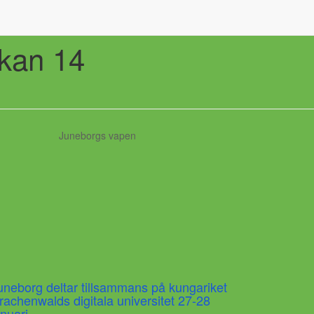
ckan 14
Juneborgs vapen
uneborg deltar tillsammans på kungariket
rachenwalds digitala universitet 27-28
anuari