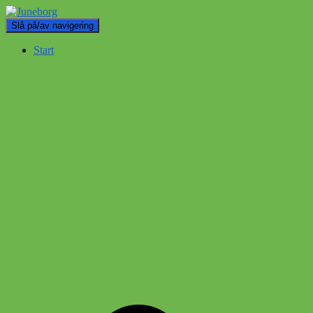
Slå på/av navigering
Start