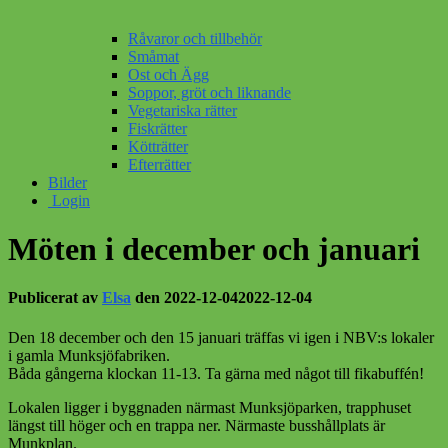
Råvaror och tillbehör
Småmat
Ost och Ägg
Soppor, gröt och liknande
Vegetariska rätter
Fiskrätter
Kötträtter
Efterrätter
Bilder
Login
Möten i december och januari
Publicerat av
Elsa
den
2022-12-04
2022-12-04
Den 18 december och den 15 januari träffas vi igen i NBV:s lokaler
i gamla Munksjöfabriken.
Båda gångerna klockan 11-13. Ta gärna med något till fikabuffén!
Lokalen ligger i byggnaden närmast Munksjöparken, trapphuset
längst till höger och en trappa ner. Närmaste busshållplats är
Munkplan.