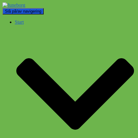
Slå på/av navigering
Start